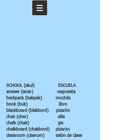
SCHOOL (skul) ESCUELA
answer (ansir) respuesta
backpack (bakpak) mochila
book (buk) libro
blackboard (blakbord) pizaròn
chair (cher) silla
chalk (chak) gis
chalkboard (chakbord) pizaròn
classroom (clasrum) salòn de clase