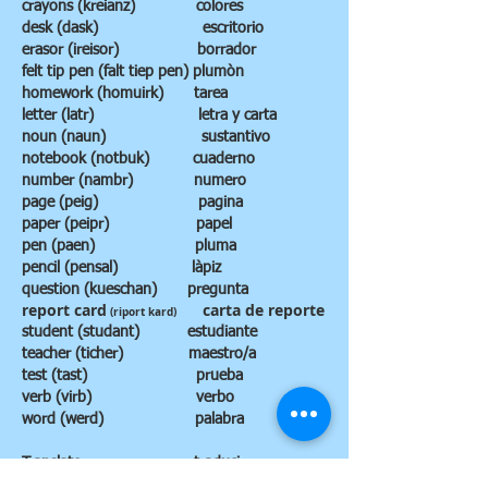
crayons (kreianz) colores
desk (dask) escritorio
erasor (ireisor) borrador
felt tip pen (falt tiep pen) plumòn
homework (homuirk) tarea
letter (latr) letra y carta
noun (naun) sustantivo
notebook (notbuk) cuaderno
number (nambr) numero
page (peig) pagina
paper (peipr) papel
pen (paen) pluma
pencil (pensal) làpiz
question (kueschan) pregunta
report card
carta de reporte
(riport kard)
student (studant) estudiante
teacher (ticher) maestro/a
test (tast) prueba
verb (virb) verbo
word (werd) palabra
Translate traducir
Spell deletrear