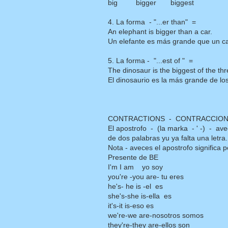
big bigger biggest
4. La forma - "...er than" =
An elephant is bigger than a car.
Un elefante es más grande que un ca
5. La forma - "...est of " =
The dinosaur is the biggest of the thr
El dinosaurio es la más grande de los
CONTRACTIONS - CONTRACCIO
El apostrofo - (la marka - ' -) - av
de dos palabras yu ya falta una letra.
Nota - aveces el apostrofo significa
Presente de BE
I'm I am yo soy
you're -you are- tu eres
he's- he is -el es
she's-she is-ella es
it's-it is-eso es
we're-we are-nosotros somos
they're-they are-ellos son