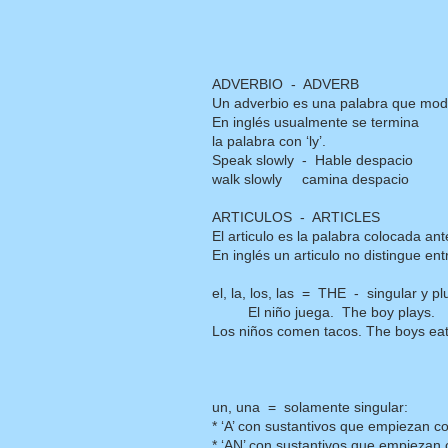
ADVERBIO - ADVERB
Un adverbio es una palabra que modifi
En inglés usualmente se termina
la palabra con ‘ly’.
Speak slowly - Hable despacio
walk slowly camina despacio
ARTICULOS - ARTICLES
El articulo es la palabra colocada an
En inglés un articulo no distingue en
el, la, los, las = THE - singular y 
El niño juega. The boy plays.
Los niños comen tacos. The boys eat
un, una = solamente singular:
* ‘A’ con sustantivos que empiezan con 
* ‘AN’ con sustantivos que empiezan co