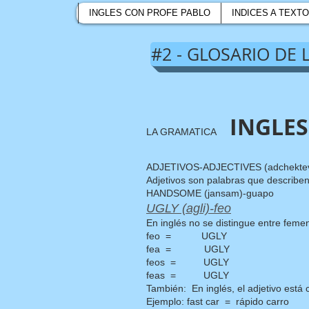
INGLES CON PROFE PABLO
INDICES A TEXT
#2 - GLOSARIO DE
INGLES
LA GRAMATICA
ADJETIVOS-ADJECTIVES (adchekte
Adjetivos son palabras que describen 
HANDSOME (jansam)-guapo
UGLY (agli)-feo
En inglés no se distingue entre femeni
feo = UGLY
fea = UGLY
feos = UGLY
feas = UGLY
También: En inglés, el adjetivo está 
Ejemplo: fast car = rápido carro