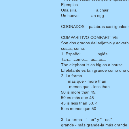
Ejemplos:
Una silla a chair
Un huevo an egg
COGNADOS – palabras casi iguales e
COMPARITIVO-COMPARITIVE
Son dos grados del adjetivo y adverb
cosas, como:
1. Español: Inglés:
tan.....como.... as...as...
The elephant is as big as a house.
El elefante es tan grande como una 
2. La forma –
más que - more than
menos que - less than
50 is more than 45.
50 es más que 45.
45 is less than 50. 4
5 es menos que 50
3. La forma - "...er" y "...est" -
grande - más grande-la más grande