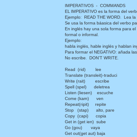
IMPERATIVOS - COMMANDS
EL IMPERATIVO es la forma del verb
Ejemplo: READ THE WORD. Lea la 
Se usa la forma báasica del verbo pa
En inglés hay una sola forma para el i
formal o informal.
Ejemplo:
habla inglés, hable inglés y hablan
Para formar el NEGATIVO: añada las
No escribe. DON'T WRITE.
Read (rid) lee
Translate (transleit)-traduci
Write (rait) escribe
Spell (spel) deletrea
Listen (liesen) escuche
Come (kam) ven
Repeat(ripit) repite
Stop (stap) alto, pare
Copy (capi) copia
Get in (get ien) sube
Go (gou) vaya
Get out(get aut) baja