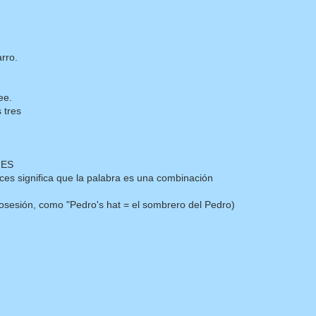
rro.
ee.
 tres
NES
eces significa que la palabra es una combinación
 posesión, como "Pedro's hat = el sombrero del Pedro)