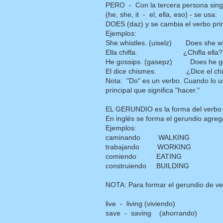
PERO - Con la tercera persona sing
(he, she, it - el, ella, eso) - se usa:
DOES (daz) y se cambia el verbo prin
Ejemplos:
She whistles. (uiselz) Does she wh
Ella chifla. ¿Chifla ella?
He gossips. (gasepz) Does he g
El dice chismes. ¿Dice el ch
Nota: "Do" es un verbo. Cuando lo u
principal que significa "hacer."
EL GERUNDIO es la forma del verbo q
En inglés se forma el gerundio agreg
Ejemplos:
caminando WALKING
trabajando WORKING
comiendo EATING
construiendo BUILDING
NOTA: Para formar el gerundio de verb
live - living (viviendo)
save - saving (ahorrando)