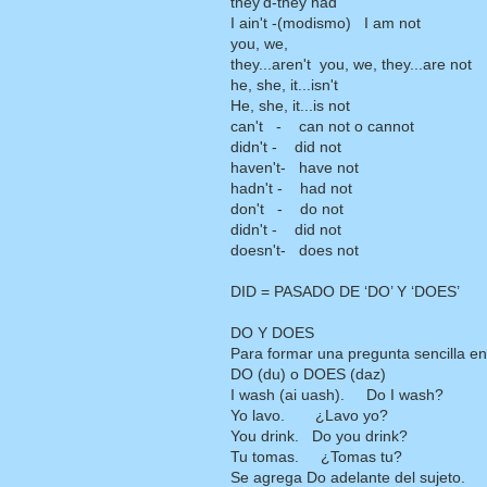
they'd-they had
I ain't -(modismo) I am not
you, we,
they...aren't you, we, they...are not
he, she, it...isn't
He, she, it...is not
can't - can not o cannot
didn't - did not
haven't- have not
hadn't - had not
don't - do not
didn't - did not
doesn't- does not
DID = PASADO DE ‘DO’ Y ‘DOES’
DO Y DOES
Para formar una pregunta sencilla en 
DO (du) o DOES (daz)
I wash (ai uash). Do I wash?
Yo lavo. ¿Lavo yo?
You drink. Do you drink?
Tu tomas. ¿Tomas tu?
Se agrega Do adelante del sujeto.