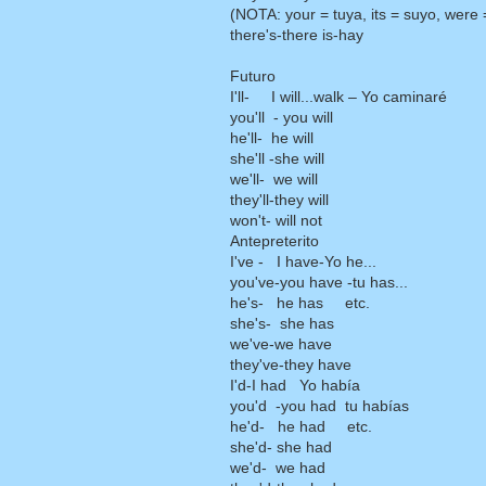
(NOTA: your = tuya, its = suyo, were =
there's-there is-hay
Futuro
I'll- I will...walk – Yo caminaré
you'll - you will
he'll- he will
she'll -she will
we'll- we will
they'll-they will
won't- will not
Antepreterito
I've - I have-Yo he...
you've-you have -tu has...
he's- he has etc.
she's- she has
we've-we have
they've-they have
I'd-I had Yo había
you'd -you had tu habías
he'd- he had etc.
she'd- she had
we'd- we had