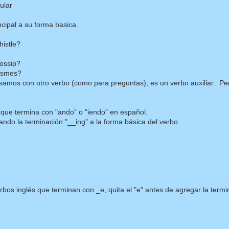
ular
cipal a su forma basica.
istle?
ossip?
ismes?
samos con otro verbo (como para preguntas), es un verbo auxiliar. Pe
ue termina con "ando" o "iendo" en español.
ando la terminación "__ing" a la forma básica del verbo.
os inglés que terminan con _e, quita el "e" antes de agregar la termin