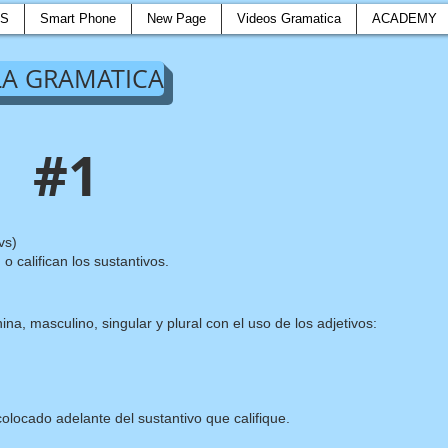
OS
Smart Phone
New Page
Videos Gramatica
ACADEMY
 LA GRAMATICA
#1
vs)
o califican los sustantivos.
na, masculino, singular y plural con el uso de los adjetivos:
colocado adelante del sustantivo que califique.